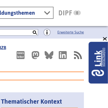
ildungsthemen
Erweiterte Suche
 IZB
vorschlagen
Link
Thematischer Kontext