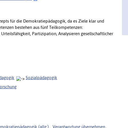
pts für die Demokratiepädagogik, da es Ziele klar und
etenzen bestehen aus fünf Teilkompetenzen:
rteilsfähigkeit, Partizipation, Analysieren gesellschaftlicher
ädagogik
Sozialpädagogik
forschung
mokratiepädagogik (allg.)
,
Verantwortung übernehmen
,