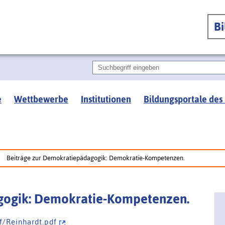
B
e
Wettbewerbe
Institutionen
Bildungsportale des
Beiträge zur Demokratiepädagogik: Demokratie-Kompetenzen.
gogik: Demokratie-Kompetenzen.
 / R e i n h a r d t . p d f