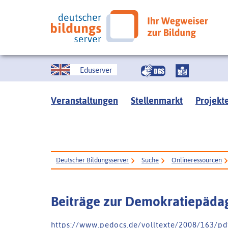
Eduserver
Veranstaltungen
Stellenmarkt
Projekt
Deutscher Bildungsserver
Suche
Onlineressourcen
Beiträge zur Demokratiepäda
h t t p s : / / w w w . p e d o c s . d e / v o l l t e x t e / 2 0 0 8 / 1 6 3 / p d f