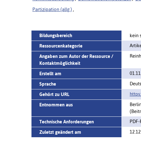
Partizipation (allg.)
,
Bildungsbereich
kein 
Artik
Ressourcenkategorie
Reinh
Angaben zum Autor der Ressource /
Kontaktmöglichkeit
01.11
Erstellt am
Deut
Sprache
https
Gehört zu URL
Berli
Entnommen aus
(Beit
PDF-R
Technische Anforderungen
12.12
Zuletzt geändert am