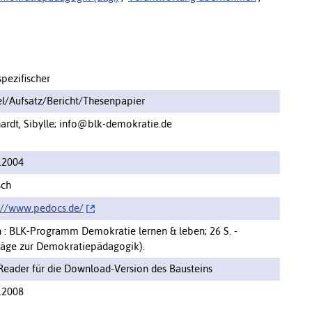
spezifischer
el/Aufsatz/Bericht/Thesenpapier
ardt, Sibylle; info@blk-demokratie.de
.2004
sch
://www.pedocs.de/‌
n : BLK-Programm Demokratie lernen & leben; 26 S. -
räge zur Demokratiepädagogik).
eader für die Download-Version des Bausteins
.2008