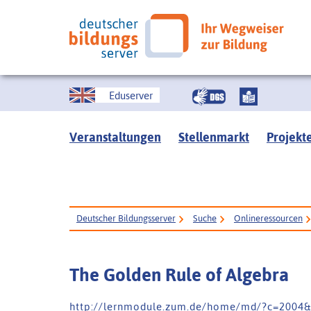
Eduserver
Veranstaltungen
Stellenmarkt
Projekt
Deutscher Bildungsserver
Suche
Onlineressourcen
The Golden Rule of Algebra
h t t p : / / l e r n m o d u l e . z u m . d e / h o m e / m d / ? c = 2 0 0 4 