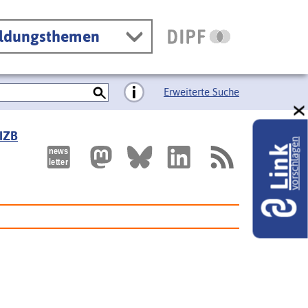
ildungsthemen
Erweiterte Suche
 IZB
vorschlagen
Link