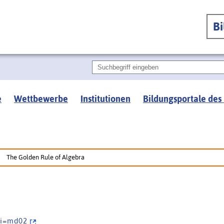
B
e
Wettbewerbe
Institutionen
Bildungsportale des
The Golden Rule of Algebra
& i = m d 0 2