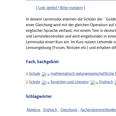
[
Link defekt? Bitte melden!
]
In diesem Lernmodul erlernen die Schüler die ´´Golden
einer Gleichung wird mit der gleichen Operation auf
englischer Sprache verfasst, mit einem Test in deuts
und Lernzielkontrollen und wird eingebunden in eine
Lernmodul einen Kurs ein. Im Kurs nutzen Lehrende un
Lernumgebung (Forum, Notizen etc.) und erhalten di
Fach, Sachgebiet
Schule
mathematisch-naturwissenschaftliche 
Schule
Sprachen und Literatur
Englisch
Schlagwörter
Algebra
,
Englisch
,
Gleichung
,
fächerübergreifender