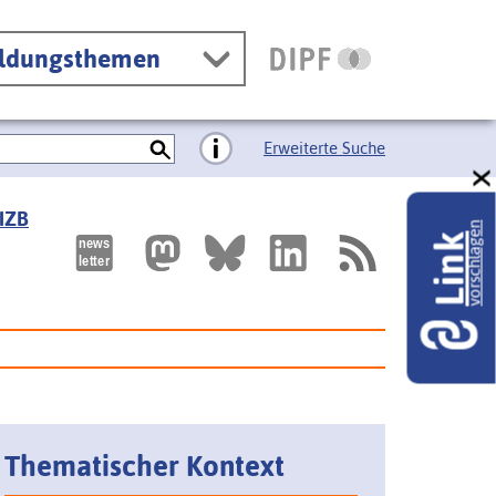
ildungsthemen
Erweiterte Suche
 IZB
vorschlagen
Link
Thematischer Kontext