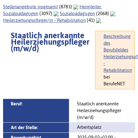
Stellenangebote insgesamt
(8783)
Heimleiter,
Sozialpädagogen
(3097)
Sozialpädagogen
(2068)
Heilerziehungspfleger/in - Rehabilitation
(41)
Staatlich anerkannte
Beschreibung
Heilerziehungspfleger
des
(m/w/d)
Berufsfeldes
Heilerziehungspf
-
Rehabilitation
bei
BerufeNET
Beruf:
Staatlich anerkannte
Heilerziehungspfleger
(m/w/d)
Arbeitsplatz
Art der Stelle:
2025-09-02+02:00 -
Bewerbungfrist