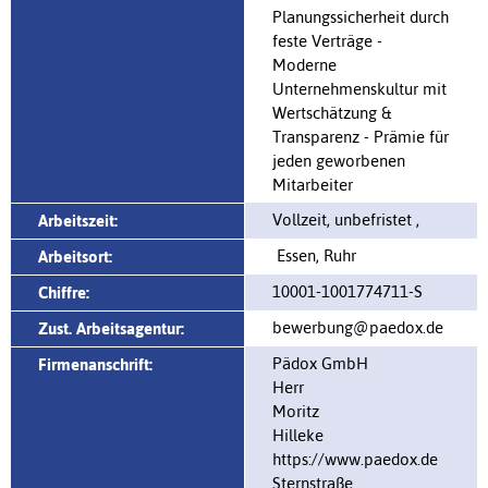
Planungssicherheit durch
feste Verträge -
Moderne
Unternehmenskultur mit
Wertschätzung &
Transparenz - Prämie für
jeden geworbenen
Mitarbeiter
Vollzeit, unbefristet ,
Arbeitszeit:
Essen, Ruhr
Arbeitsort:
10001-1001774711-S
Chiffre:
bewerbung@paedox.de
Zust. Arbeitsagentur:
Pädox GmbH
Firmenanschrift:
Herr
Moritz
Hilleke
https://www.paedox.de
Sternstraße