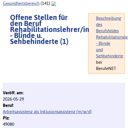
Gesundheitsbereich
(141)
Offene Stellen für
Beschreibung
den Beruf
des
Rehabilitationslehrer/in
Berufsfeldes
- Blinde u.
Rehabilitationsle
Sehbehinderte (1)
- Blinde
und
Sehbehinderte
bei
BerufeNET
2026-05-29
Arbeitsassistenz als Inklusionsassistenz (m/w/d)
49080