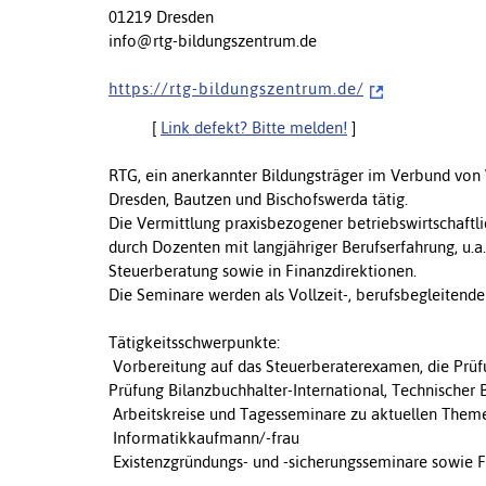
01219 Dresden
info@rtg-bildungszentrum.de
h t t p s : / / r t g - b i l d u n g s z e n t r u m . d e /
[
Link defekt? Bitte melden!
]
RTG, ein anerkannter Bildungsträger im Verbund von W
Dresden, Bautzen und Bischofswerda tätig.
Die Vermittlung praxisbezogener betriebswirtschaftlic
durch Dozenten mit langjähriger Berufserfahrung, u.a
Steuerberatung sowie in Finanzdirektionen.
Die Seminare werden als Vollzeit-, berufsbegleitend
Tätigkeitsschwerpunkte:
 Vorbereitung auf das Steuerberaterexamen, die Prüf
Prüfung Bilanzbuchhalter-International, Technischer 
 Arbeitskreise und Tagesseminare zu aktuellen Them
 Informatikkaufmann/-frau
 Existenzgründungs- und -sicherungsseminare sowie 