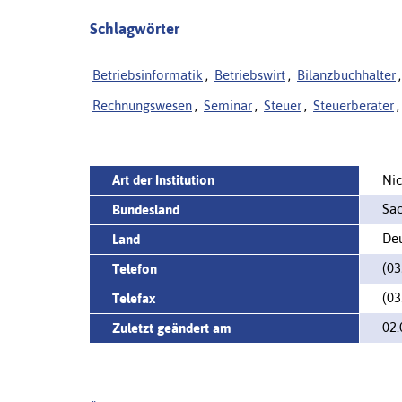
Schlagwörter
Betriebsinformatik
,
Betriebswirt
,
Bilanzbuchhalter
,
Rechnungswesen
,
Seminar
,
Steuer
,
Steuerberater
,
Art der Institution
Nic
Sa
Bundesland
Deu
Land
(03
Telefon
(03
Telefax
02.
Zuletzt geändert am