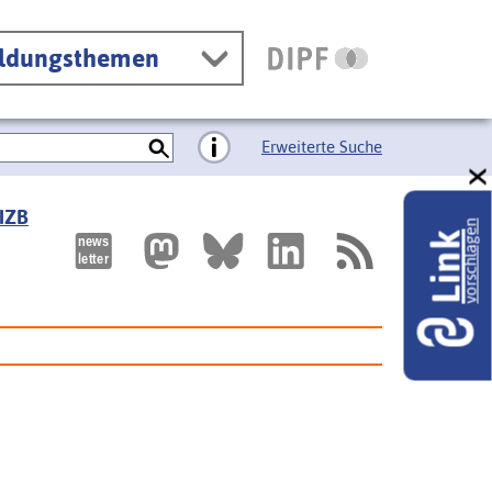
ildungsthemen
Erweiterte Suche
 IZB
vorschlagen
Link