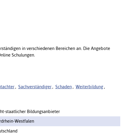
rständigen in verschiedenen Bereichen an. Die Angebote
Online Schulungen.
tachter
,
Sachverständiger
,
Schaden
,
Weiterbildung
,
ht-staatlicher Bildungsanbieter
drhein-Westfalen
tschland