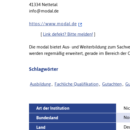
41334 Nettetal
info@modal.de
h t t p s : / / w w w . m o d a l . d e
[
Link defekt? Bitte melden!
]
Die modal bietet Aus- und Weiterbildung zum Sachve
werden regemäßig erweitert, gerade im Bereich der 
Schlagwörter
Ausbildung
,
Fachliche Qualifikation
,
Gutachten
,
Gu
Art der Institution
Nic
Nor
Bundesland
Deu
Land