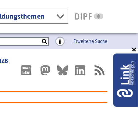
ildungsthemen
Erweiterte Suche
 IZB
vorschlagen
Link