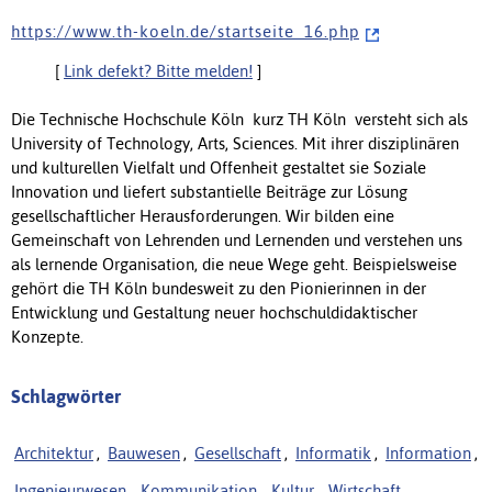
h t t p s : / / w w w . t h - k o e l n . d e / s t a r t s e i t e _ 1 6 . p h p
[
Link defekt? Bitte melden!
]
Die Technische Hochschule Köln  kurz TH Köln  versteht sich als
University of Technology, Arts, Sciences. Mit ihrer disziplinären
und kulturellen Vielfalt und Offenheit gestaltet sie Soziale
Innovation und liefert substantielle Beiträge zur Lösung
gesellschaftlicher Herausforderungen. Wir bilden eine
Gemeinschaft von Lehrenden und Lernenden und verstehen uns
als lernende Organisation, die neue Wege geht. Beispielsweise
gehört die TH Köln bundesweit zu den Pionierinnen in der
Entwicklung und Gestaltung neuer hochschuldidaktischer
Konzepte.
Schlagwörter
Architektur
,
Bauwesen
,
Gesellschaft
,
Informatik
,
Information
,
Ingenieurwesen
,
Kommunikation
,
Kultur
,
Wirtschaft
,