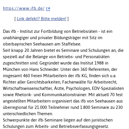
h t t p s : / / w w w . i f b . d e /
[
Link defekt? Bitte melden!
]
Das ifb - Institut zur Fortbildung von Betriebsräten - ist ein
unabhängiger und privater Bildungsträger mit Sitz im
oberbayrischen Seehausen am Staffelsee.
Seit knapp 20 Jahren bietet es Seminare und Schulungen an, die
speziell auf die Belange von Betriebs- und Personalräten
zugeschnitten sind. Gegründet wurde das Institut 1988 in
München von Hans Schneider. Unter den 360 Referenten, der
insgesamt 460 freien Mitarbeitern der ifb KG, finden sich u.a.
Richter aller Gerichtsbarkeiten, Fachanwälte für Arbeitsrecht,
Wirtschaftswissenschaftler, Ärzte, Psychologen, EDV-Spezialisten
sowie Rhetorik- und Kommunikationstrainer. Mit aktuell 70 fest
angestellten Mitarbeitern organisiert das ifb von Seehausen aus
überregional für 21.000 Teilnehmer rund 1.800 Seminare zu 230
unterschiedlichen Themen.
Schwerpunkte der ifb-Seminare liegen auf den juristischen
Schulungen zum Arbeits- und Betriebsverfassungsgesetz.