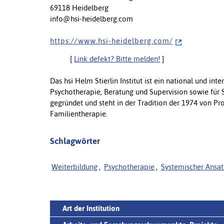
69118 Heidelberg
info@hsi-heidelberg.com
h t t p s : / / w w w . h s i - h e i d e l b e r g . c o m /
[
Link defekt? Bitte melden!
]
Das hsi Helm Stierlin Institut ist ein national und i
Psychotherapie, Beratung und Supervision sowie für
gegründet und steht in der Tradition der 1974 von Pro
Familientherapie.
Schlagwörter
Weiterbildung
,
Psychotherapie
,
Systemischer Ansat
Art der Institution