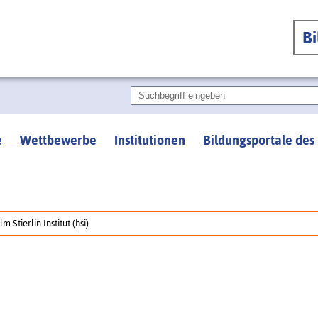
B
e
Wettbewerbe
Institutionen
Bildungsportale des
m Stierlin Institut (hsi)