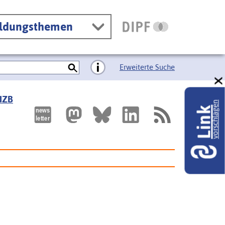
ildungsthemen
Erweiterte Suche
 IZB
vorschlagen
Link