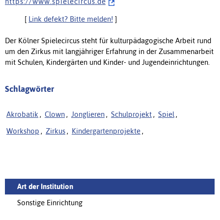
h t t p s : / / w w w . s p i e l e c i r c u s . d e
[
Link defekt? Bitte melden!
]
Der Kölner Spielecircus steht für kulturpädagogische Arbeit rund
um den Zirkus mit langjähriger Erfahrung in der Zusammenarbeit
mit Schulen, Kindergärten und Kinder- und Jugendeinrichtungen.
Schlagwörter
Akrobatik
,
Clown
,
Jonglieren
,
Schulprojekt
,
Spiel
,
Workshop
,
Zirkus
,
Kindergartenprojekte
,
Art der Institution
Sonstige Einrichtung