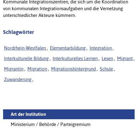
Kommunale Integrationszentren, die sich um die Koordination
von kommunalen Integrationsaufgaben und die Vernetzung
unterschiedlicher Akteure kümmern.
Schlagwörter
Nordrhein-Westfalen
,
Elementarbildung
,
Integration
,
Interkulturelle Bildung
,
Interkulturelles Lernen
,
Lesen
,
Migrant
,
Migrantin
,
Migration
,
Migrationshintergrund
,
Schule
,
Zuwanderung
,
Art der Institution
Ministerium / Behörde / Parteigremium