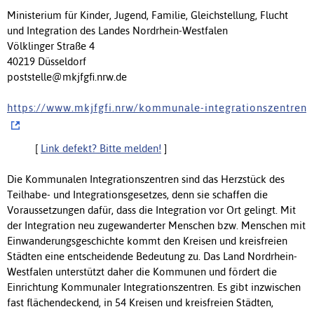
Ministerium für Kinder, Jugend, Familie, Gleichstellung, Flucht
und Integration des Landes Nordrhein-Westfalen
Völklinger Straße 4
40219 Düsseldorf
poststelle@mkjfgfi.nrw.de
h t t p s : / / w w w . m k j f g f i . n r w / k o m m u n a l e - i n t e g r a t i o n s z e n t r e n
[
Link defekt? Bitte melden!
]
Die Kommunalen Integrationszentren sind das Herzstück des
Teilhabe- und Integrationsgesetzes, denn sie schaffen die
Voraussetzungen dafür, dass die Integration vor Ort gelingt. Mit
der Integration neu zugewanderter Menschen bzw. Menschen mit
Einwanderungsgeschichte kommt den Kreisen und kreisfreien
Städten eine entscheidende Bedeutung zu. Das Land Nordrhein-
Westfalen unterstützt daher die Kommunen und fördert die
Einrichtung Kommunaler Integrationszentren. Es gibt inzwischen
fast flächendeckend, in 54 Kreisen und kreisfreien Städten,