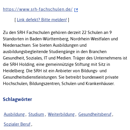
h t t p s : / / w w w . s r h - f a c h s c h u l e n . d e /
[
Link defekt? Bitte melden!
]
Zu den SRH Fachschulen gehören derzeit 22 Schulen an 9
Standorten in Baden-Württemberg, Nordrhein-Westfalen und
Niedersachsen. Sie bieten Ausbildungen und
ausbildungsbegleitende Studiengänge in den Branchen
Gesundheit, Soziales, IT und Medien. Träger des Unternehmens ist
die SRH Holding, eine gemeinnützige Stiftung mit Sitz in
Heidelberg. Die SRH ist ein Anbieter von Bildungs- und
Gesundheitsdienstleistungen. Sie betreibt bundesweit private
Hochschulen, Bildungszentren, Schulen und Krankenhäuser.
Schlagwörter
Ausbildung
,
Studium
,
Weiterbildung
,
Gesundheitsberuf
,
Sozialer Beruf
,