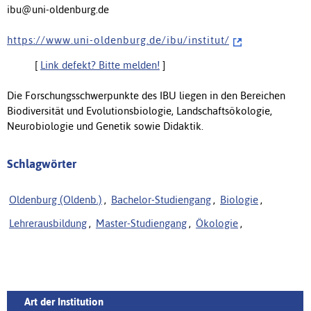
ibu@uni-oldenburg.de
h t t p s : / / w w w . u n i - o l d e n b u r g . d e / i b u / i n s t i t u t /
[
Link defekt? Bitte melden!
]
Die Forschungsschwerpunkte des IBU liegen in den Bereichen
Biodiversität und Evolutionsbiologie, Landschaftsökologie,
Neurobiologie und Genetik sowie Didaktik.
Schlagwörter
Oldenburg (Oldenb.)
,
Bachelor-Studiengang
,
Biologie
,
Lehrerausbildung
,
Master-Studiengang
,
Ökologie
,
Art der Institution