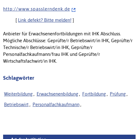
h t t p : / / w w w . s p a s s l e r n d e n k . d e
[
Link defekt? Bitte melden!
]
Anbieter für Erwachsenenfortbildungen mit IHK Abschluss.
Mögliche Abschlüsse: Geprüfte/r Betriebswirt/in IHK, Geprüfte/r
Technische/r Betriebswirt/in IHK, Geprüfte/r
Personalfachkaufmann/frau IHK und Geprüfte/r
Wirtschaftsfachwirt/in IHK.
Schlagwörter
Weiterbildung
,
Erwachsenenbildung
,
Fortbildung
,
Prüfung
,
Betriebswirt
,
Personalfachkaufmann
,