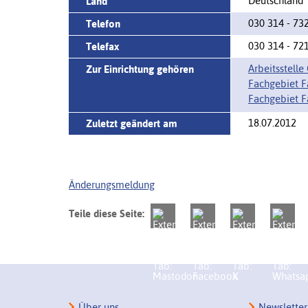
Deutschland
Land
030 314 - 73
Telefon
030 314 - 72
Telefax
Arbeitsstell
Zur Einrichtung gehören
Fachgebiet F
Fachgebiet F
18.07.2012
Zuletzt geändert am
Änderungsmeldung
Teile diese Seite:
Über uns
Newsletter