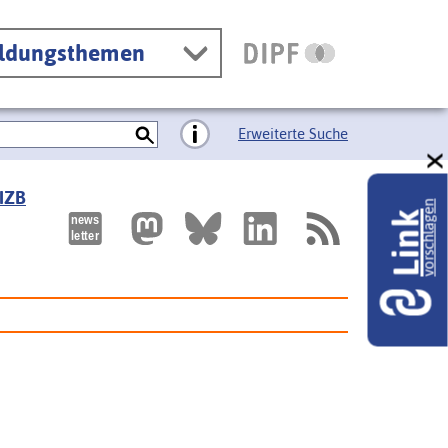
ildungsthemen
Erweiterte Suche
 IZB
vorschlagen
Link