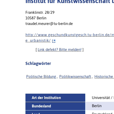
Institut für Kunstwissenschaft
Franklinstr. 28/29
10587 Berlin
traudel.meurer@tu-berlin.de
h t t p : / / w w w . g e s c h u n d k u n s t g e s c h . t u - b e r l i n . d e / m 
e _ u r b a n i s t i k /
[
Link defekt? Bitte melden!
]
Schlagwörter
Politische Bildung
,
Politikwissenschaft
,
Historische
Art der Institution
Universität /
Berlin
Bundesland