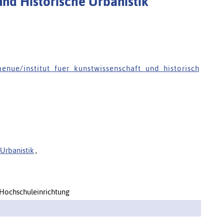
 und Historische Urbanistik
e n u e / i n s t i t u t _ f u e r _ k u n s t w i s s e n s c h a f t _ u n d _ h i s t o r i s c h
 Urbanistik
,
 Hochschuleinrichtung