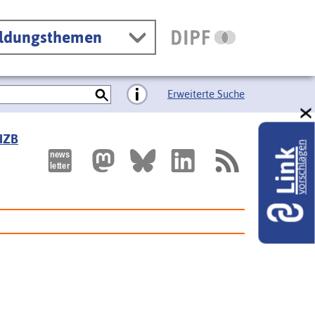
ildungsthemen
Erweiterte Suche
 IZB
vorschlagen
Link