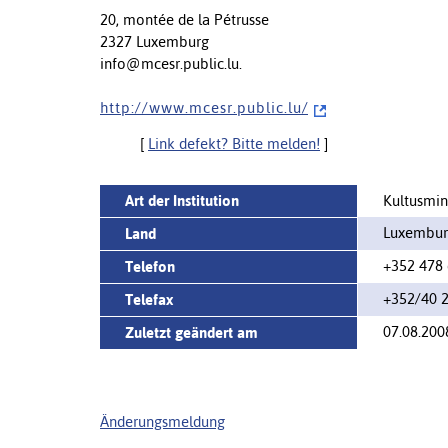
20, montée de la Pétrusse
2327 Luxemburg
info@mcesr.public.lu.
h t t p : / / w w w . m c e s r . p u b l i c . l u /
[
Link defekt? Bitte melden!
]
Art der Institution
Kultusmin
Luxembur
Land
+352 478 
Telefon
+352/40 
Telefax
07.08.200
Zuletzt geändert am
Änderungsmeldung