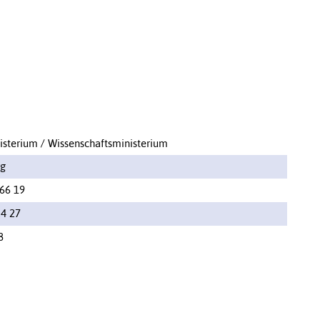
isterium / Wissenschaftsministerium
g
66 19
24 27
8