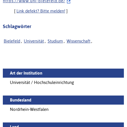
h t t p s : / / w w w . u n i - b i e l e f e l d . d e /
[
Link defekt? Bitte melden!
]
Schlagwörter
Bielefeld
,
Universität
,
Studium
,
Wissenschaft
,
Art der Institution
Universität / Hochschuleinrichtung
Bundesland
Nordrhein-Westfalen
Land