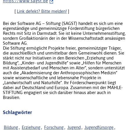
h t t p s : / / w w w . s a g s t . d e
[
Link defekt? Bitte melden!
]
Bei der Software AG – Stiftung (SAGST) handelt es sich um eine
eigenständige und gemeinnützige Förderstiftung bürgerlichen
Rechts mit Sitz in Darmstadt. Sie ist keine Unternehmensstiftung,
sondern Großaktionärin der in der Wissenschaftsstadt ansässigen
Software AG.
Die Stiftung ermöglicht Projekte freier, gemeinnütziger Träger,
die ausschließlich und unmittelbar dem Gemeinwohl dienen. Sie
stärkt nicht nur Initiativen in den Bereichen „Erziehung und
Bildung“, „Kinder- und Jugendhilfe“ sowie „Hilfen für Menschen
mit Assistenzbedarf und Menschen im Alter“, sondern unterstützt
auch die „Akademisierung der Anthroposophischen Medizin“
sowie wissenschaftliche und lebensnahe Projekte in
„Landwirtschaft und Naturhilfe“. Ihr Förderschwerpunkt liegt
dabei auf Deutschland und Europa. Zusammen mit der MAHLE-
STIFTUNG engagiert sie sich darüber hinaus aber auch in
Brasilien.
Schlagwörter
Bildung
,
Erziehung
,
Forschung
,
Jugend
,
Jugendfürsorge
,