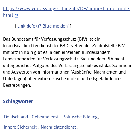
h t t p s : / / w w w . v e r f a s s u n g s s c h u t z . d e / D E / h o m e / h o m e _ n o d e .
h t m l
[
Link defekt? Bitte melden!
]
Das Bundesamt für Verfassungsschutz (BfV) ist ein
Inlandsnachrichtendienst der BRD. Neben der Zentralstelle BfV
mit Sitz in Köln gibt es in den einzelnen Bundesländern
Landesbehörden für Verfassungsschutz. Sie sind dem BfV nicht
untergeordnet. Aufgabe des Verfassungsschutzes ist das Sammeln
und Auswerten von Informationen (Auskünfte, Nachrichten und
Unterlagen) über extremistische und sicherheitsgefährdende
Bestrebungen.
Schlagwörter
Deutschland
,
Geheimdienst
,
Politische Bildung
,
Innere Sicherheit
,
Nachrichtendienst
,