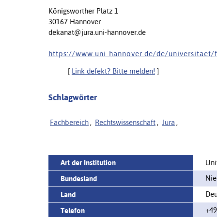
Königsworther Platz 1
30167 Hannover
dekanat@jura.uni-hannover.de
h t t p s : / / w w w . u n i - h a n n o v e r . d e / d e / u n i v e r s i t a e t / 
[
Link defekt? Bitte melden!
]
Schlagwörter
Fachbereich
,
Rechtswissenschaft
,
Jura
,
Art der Institution
Uni
Nie
Bundesland
Deu
Land
+49
Telefon