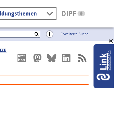
ildungsthemen
Erweiterte Suche
 IZB
vorschlagen
Link