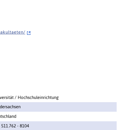
f a k u l t a e t e n /
versität / Hochschuleinrichtung
dersachsen
tschland
 511.762 - 8104