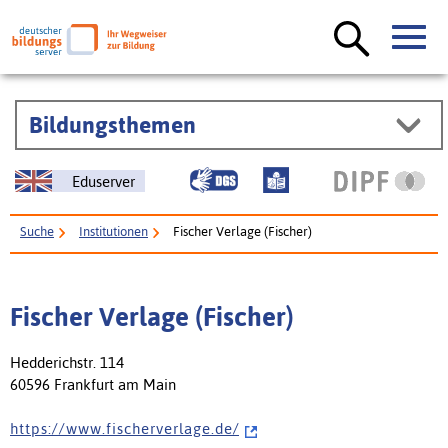
Bildungsthemen
Eduserver
Suche
Institutionen
Fischer Verlage (Fischer)
Fischer Verlage (Fischer)
Hedderichstr. 114
60596 Frankfurt am Main
h t t p s : / / w w w . f i s c h e r v e r l a g e . d e /