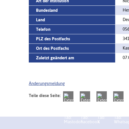
Art der Institution
Nic
He
Bundesland
Deu
Land
05
Telefon
34
PLZ des Postfachs
Kas
Ort des Postfachs
07.
Zuletzt geändert am
Änderungsmeldung
Teile diese Seite: