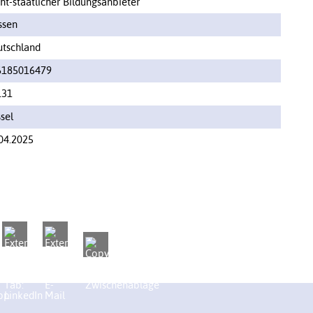
ht-staatlicher Bildungsanbieter
ssen
tschland
6185016479
131
sel
04.2025