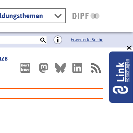
ildungsthemen
Erweiterte Suche
 IZB
vorschlagen
Link