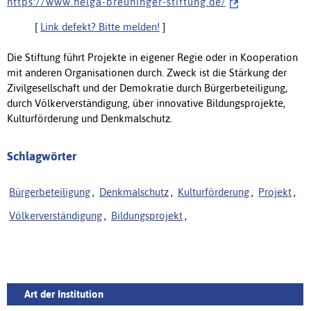
h t t p s : / / w w w . h e l g a - b r e u n i n g e r - s t i f t u n g . d e /
[
Link defekt? Bitte melden!
]
Die Stiftung führt Projekte in eigener Regie oder in Kooperation
mit anderen Organisationen durch. Zweck ist die Stärkung der
Zivilgesellschaft und der Demokratie durch Bürgerbeteiligung,
durch Völkerverständigung, über innovative Bildungsprojekte,
Kulturförderung und Denkmalschutz.
Schlagwörter
Bürgerbeteiligung
,
Denkmalschutz
,
Kulturförderung
,
Projekt
,
Völkerverständigung
,
Bildungsprojekt
,
Art der Institution