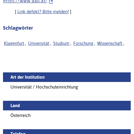
h t t p s : / / w w w . a a u . a t /
[
Link defekt? Bitte melden!
]
Schlagwörter
Klagenfurt
,
Universität
,
Studium
,
Forschung
,
Wissenschaft
,
Art der Institution
Universität / Hochschuleinrichtung
Land
Österreich
Telefon