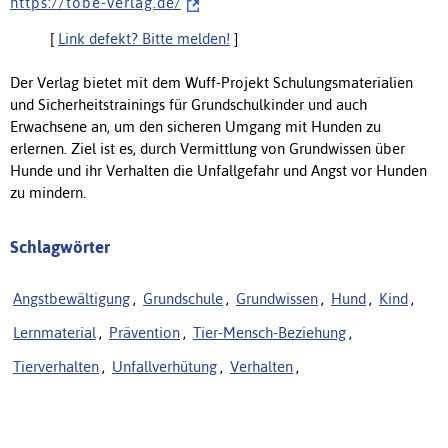
h t t p s : / / t o b e - v e r l a g . d e /
[
Link defekt? Bitte melden!
]
Der Verlag bietet mit dem Wuff-Projekt Schulungsmaterialien
und Sicherheitstrainings für Grundschulkinder und auch
Erwachsene an, um den sicheren Umgang mit Hunden zu
erlernen. Ziel ist es, durch Vermittlung von Grundwissen über
Hunde und ihr Verhalten die Unfallgefahr und Angst vor Hunden
zu mindern.
Schlagwörter
Angstbewältigung
,
Grundschule
,
Grundwissen
,
Hund
,
Kind
,
Lernmaterial
,
Prävention
,
Tier-Mensch-Beziehung
,
Tierverhalten
,
Unfallverhütung
,
Verhalten
,