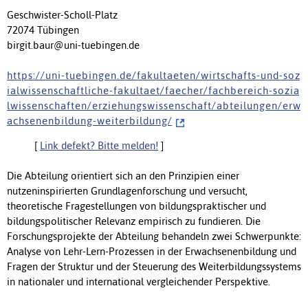
Geschwister-Scholl-Platz
72074 Tübingen
birgit.baur@uni-tuebingen.de
h t t p s : / / u n i - t u e b i n g e n . d e / f a k u l t a e t e n / w i r t s c h a f t s - u n d - s o z
i a l w i s s e n s c h a f t l i c h e - f a k u l t a e t / f a e c h e r / f a c h b e r e i c h - s o z i a
l w i s s e n s c h a f t e n / e r z i e h u n g s w i s s e n s c h a f t / a b t e i l u n g e n / e r w
a c h s e n e n b i l d u n g - w e i t e r b i l d u n g /
[
Link defekt? Bitte melden!
]
Die Abteilung orientiert sich an den Prinzipien einer
nutzeninspirierten Grundlagenforschung und versucht,
theoretische Fragestellungen von bildungspraktischer und
bildungspolitischer Relevanz empirisch zu fundieren. Die
Forschungsprojekte der Abteilung behandeln zwei Schwerpunkte:
Analyse von Lehr-Lern-Prozessen in der Erwachsenenbildung und
Fragen der Struktur und der Steuerung des Weiterbildungssystems
in nationaler und international vergleichender Perspektive.