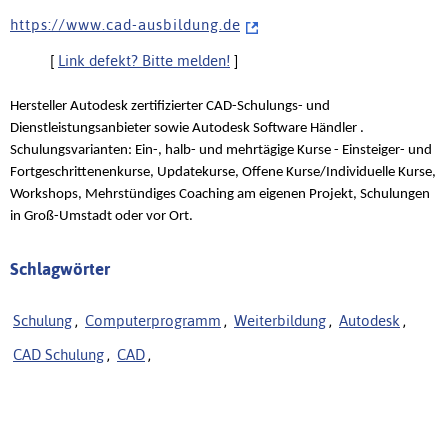
h t t p s : / / w w w . c a d - a u s b i l d u n g . d e
[
Link defekt? Bitte melden!
]
Hersteller Autodesk zertifizierter CAD-Schulungs- und
Dienstleistungsanbieter sowie Autodesk Software Händler .
Schulungsvarianten: Ein-, halb- und mehrtägige Kurse - Einsteiger- und
Fortgeschrittenenkurse, Updatekurse, Offene Kurse/Individuelle Kurse,
Workshops, Mehrstündiges Coaching am eigenen Projekt, Schulungen
in Groß-Umstadt oder vor Ort.
Schlagwörter
Schulung
,
Computerprogramm
,
Weiterbildung
,
Autodesk
,
CAD Schulung
,
CAD
,