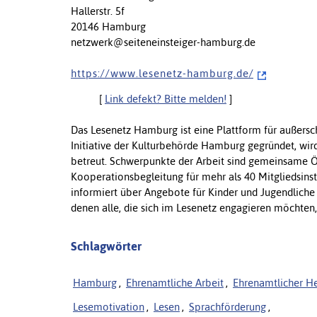
Hallerstr. 5f
20146 Hamburg
netzwerk@seiteneinsteiger-hamburg.de
h t t p s : / / w w w . l e s e n e t z - h a m b u r g . d e /
[
Link defekt? Bitte melden!
]
Das Lesenetz Hamburg ist eine Plattform für außersch
Initiative der Kulturbehörde Hamburg gegründet, wird
betreut. Schwerpunkte der Arbeit sind gemeinsame Öff
Kooperationsbegleitung für mehr als 40 Mitgliedsins
informiert über Angebote für Kinder und Jugendliche
denen alle, die sich im Lesenetz engagieren möchten, 
Schlagwörter
Hamburg
,
Ehrenamtliche Arbeit
,
Ehrenamtlicher He
Lesemotivation
,
Lesen
,
Sprachförderung
,