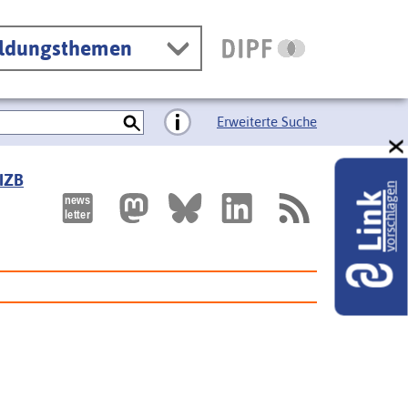
ildungsthemen
Erweiterte Suche
 IZB
vorschlagen
Link