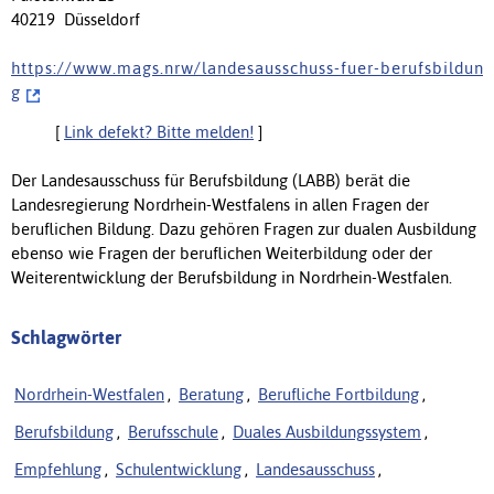
40219 Düsseldorf
h t t p s : / / w w w . m a g s . n r w / l a n d e s a u s s c h u s s - f u e r - b e r u f s b i l d u n
g
[
Link defekt? Bitte melden!
]
Der Landesausschuss für Berufsbildung (LABB) berät die
Landesregierung Nordrhein-Westfalens in allen Fragen der
beruflichen Bildung. Dazu gehören Fragen zur dualen Ausbildung
ebenso wie Fragen der beruflichen Weiterbildung oder der
Weiterentwicklung der Berufsbildung in Nordrhein-Westfalen.
Schlagwörter
Nordrhein-Westfalen
,
Beratung
,
Berufliche Fortbildung
,
Berufsbildung
,
Berufsschule
,
Duales Ausbildungssystem
,
Empfehlung
,
Schulentwicklung
,
Landesausschuss
,