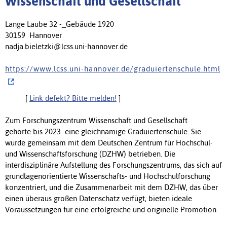
Wissenschaft und Gesellschaft
Lange Laube 32 -_Gebäude 1920
30159 Hannover
nadja.bieletzki@lcss.uni-hannover.de
h t t p s : / / w w w . l c s s . u n i - h a n n o v e r . d e / g r a d u i e r t e n s c h u l e . h t m l
[
Link defekt? Bitte melden!
]
Zum Forschungszentrum Wissenschaft und Gesellschaft
gehörte bis 2023 eine gleichnamige Graduiertenschule. Sie
wurde gemeinsam mit dem Deutschen Zentrum für Hochschul-
und Wissenschaftsforschung (DZHW) betrieben. Die
interdisziplinäre Aufstellung des Forschungszentrums, das sich auf
grundlagenorientierte Wissenschafts- und Hochschulforschung
konzentriert, und die Zusammenarbeit mit dem DZHW, das über
einen überaus großen Datenschatz verfügt, bieten ideale
Voraussetzungen für eine erfolgreiche und originelle Promotion.