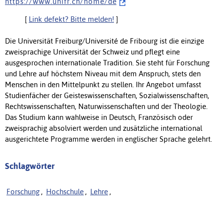
h t t p s : / / w w w . u n i f r . c h / h o m e / d e
[
Link defekt? Bitte melden!
]
Die Universität Freiburg/Université de Fribourg ist die einzige
zweisprachige Universität der Schweiz und pflegt eine
ausgesprochen internationale Tradition. Sie steht für Forschung
und Lehre auf höchstem Niveau mit dem Anspruch, stets den
Menschen in den Mittelpunkt zu stellen. Ihr Angebot umfasst
Studienfächer der Geisteswissenschaften, Sozialwissenschaften,
Rechtswissenschaften, Naturwissenschaften und der Theologie.
Das Studium kann wahlweise in Deutsch, Französisch oder
zweisprachig absolviert werden und zusätzliche international
ausgerichtete Programme werden in englischer Sprache gelehrt.
Schlagwörter
Forschung
,
Hochschule
,
Lehre
,