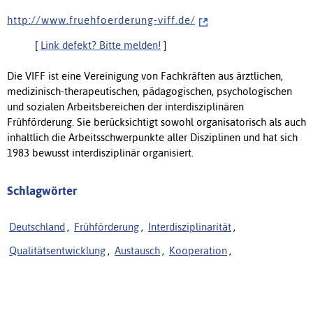
h t t p : / / w w w . f r u e h f o e r d e r u n g - v i f f . d e /
[
Link defekt? Bitte melden!
]
Die VIFF ist eine Vereinigung von Fachkräften aus ärztlichen,
medizinisch-therapeutischen, pädagogischen, psychologischen
und sozialen Arbeitsbereichen der interdisziplinären
Frühförderung. Sie berücksichtigt sowohl organisatorisch als auch
inhaltlich die Arbeitsschwerpunkte aller Disziplinen und hat sich
1983 bewusst interdisziplinär organisiert.
Schlagwörter
Deutschland
,
Frühförderung
,
Interdisziplinarität
,
Qualitätsentwicklung
,
Austausch
,
Kooperation
,