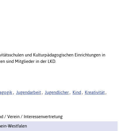
vitätsschulen und Kulturpädagogischen Einrichtungen in
en sind Mitglieder in der LKD.
agogik
,
Jugendarbeit
,
Jugendlicher
,
Kind
,
Kreativität
,
d / Verein / Interessenvertretung
ein-Westfalen