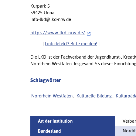
Kurpark 5
59425 Unna
info-lkd@lkd-nrw.de
h t t p s : / / w w w . l k d - n r w . d e /
[
Link defekt? Bitte melden!
]
Die LKD ist der Fachverband der Jugendkunst-, Kreati
Nordrhein-Westfalen. Insgesamt 55 dieser Einrichtung
Schlagwörter
Nordrhein-Westfalen
,
Kulturelle Bildung
,
Kulturpäd
Art der Institution
Verban
Nordrh
Bundesland