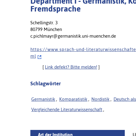
Department I - Germanistik, Ko
Fremdsprache
Schellingstr. 3
80799 München
c.pichlmayr@germanistik.uni-muenchen.de
h t t p s : / / w w w . s p r a c h - u n d - l i t e r a t u r w i s s e n s c h a f t
m l
[
Link defekt? Bitte melden!
]
Schlagwörter
Germanistik
,
Komparatistik
,
Nordistik
,
Deutsch al
Vergleichende Literaturwissenschaft
,
Art der Institution
U