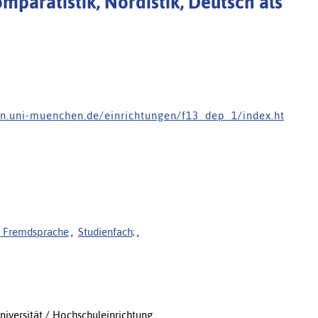
mparatistik, Nordistik, Deutsch als
 e n . u n i - m u e n c h e n . d e / e i n r i c h t u n g e n / f 1 3 _ d e p _ 1 / i n d e x . h t
s Fremdsprache
,
Studienfach;
,
niversität / Hochschuleinrichtung