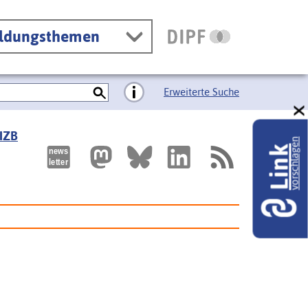
ildungsthemen
Erweiterte Suche
 IZB
vorschlagen
Link