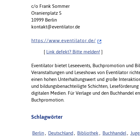
c/o Frank Sommer
Oranienplatz 5
10999 Berlin
kontakt@eventilator.de
h t t p s : / / w w w . e v e n t i l a t o r . d e /
[
Link defekt? Bitte melden!
]
Eventilator bietet Leseevents, Buchpromotion und Bi
Veranstaltungen und Leseshows von Eventilator richte
einen hohen Unterhaltungswert und große Interaktion
und bildungsbenachteiligte Schichten, Leseförderun
digitalen Medien. Für Verlage und den Buchhandel en
Buchpromotion.
Schlagwörter
Berlin
,
Deutschland
,
Bibliothek
,
Buchhandel
,
Juge