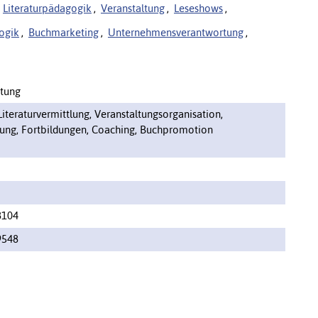
Literaturpädagogik
,
Veranstaltung
,
Leseshows
,
ogik
,
Buchmarketing
,
Unternehmensverantwortung
,
htung
Literaturvermittlung, Veranstaltungsorganisation,
lung, Fortbildungen, Coaching, Buchpromotion
8104
9548