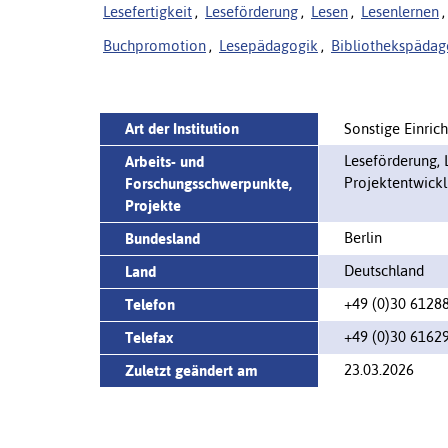
Lesefertigkeit
,
Leseförderung
,
Lesen
,
Lesenlernen
,
Buchpromotion
,
Lesepädagogik
,
Bibliothekspädag
Art der Institution
Sonstige Einric
Leseförderung, 
Arbeits- und
Projektentwick
Forschungsschwerpunkte,
Projekte
Berlin
Bundesland
Deutschland
Land
+49 (0)30 6128
Telefon
+49 (0)30 6162
Telefax
23.03.2026
Zuletzt geändert am