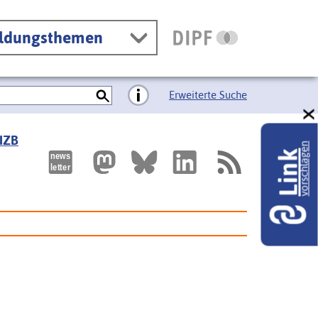
ildungsthemen
Erweiterte Suche
 IZB
vorschlagen
Link