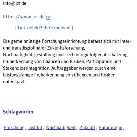
info@izt.de
h t t p s : / / w w w . i z t . d e
[
Link defekt? Bitte melden!
]
Die gemeinnützige Forschungseinrichtung befasst sich mit inter-
und transdisziplinärer Zukunftsforschung,
Nachhaltigkeitsgestaltung und Technologiefolgenabschätzung,
Früherkennung von Chancen und Risiken, Partizipation und
Stakeholderintegration. Auftraggeber werden durch eine
leistungsfähige Früherkennung von Chancen und Risiken
unterstützt.
Schlagwörter
Forschung
,
Institut
,
Nachhaltigkeit
,
Zukunft
,
Futurologie
,