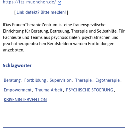
h t t p s : / / f t z - m u e n c h e n . d e /
[
Link defekt? Bitte melden!
]
IDas FrauenTherapieZentrum ist eine frauenspezifische
Einrichtung für Beratung, Betreuung, Therapie und Selbsthilfe. Für
Fachleute und Teams aus psychosozialen, psychiatrischen und
psychotherapeutischen Berufsfeldern werden Fortbildungen
angeboten.
Schlagwörter
Beratung
,
Fortbildung
,
Supervision
,
Therapie
,
Ergotherapie
,
Empowerment
,
Trauma-Arbeit
,
PSYCHISCHE STOERUNG
,
KRISENINTERVENTION
,