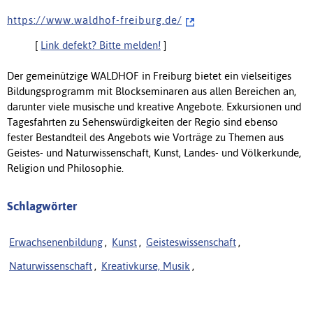
h t t p s : / / w w w . w a l d h o f - f r e i b u r g . d e /
[
Link defekt? Bitte melden!
]
Der gemeinützige WALDHOF in Freiburg bietet ein vielseitiges
Bildungsprogramm mit Blockseminaren aus allen Bereichen an,
darunter viele musische und kreative Angebote. Exkursionen und
Tagesfahrten zu Sehenswürdigkeiten der Regio sind ebenso
fester Bestandteil des Angebots wie Vorträge zu Themen aus
Geistes- und Naturwissenschaft, Kunst, Landes- und Völkerkunde,
Religion und Philosophie.
Schlagwörter
Erwachsenenbildung
,
Kunst
,
Geisteswissenschaft
,
Naturwissenschaft
,
Kreativkurse, Musik
,