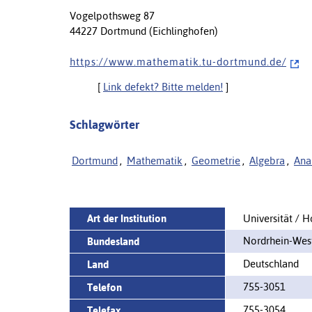
Vogelpothsweg 87
44227 Dortmund (Eichlinghofen)
h t t p s : / / w w w . m a t h e m a t i k . t u - d o r t m u n d . d e /
[
Link defekt? Bitte melden!
]
Schlagwörter
Dortmund
,
Mathematik
,
Geometrie
,
Algebra
,
Anal
Art der Institution
Universität / 
Nordrhein-Wes
Bundesland
Deutschland
Land
755-3051
Telefon
755-3054
Telefax