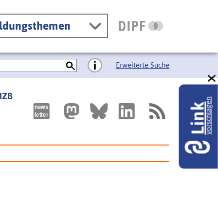
ildungsthemen
Erweiterte Suche
 IZB
vorschlagen
Link