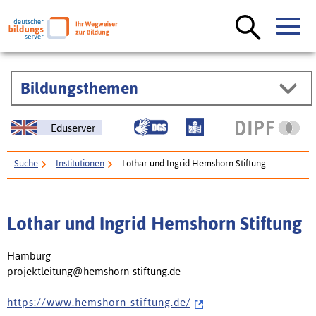
Bildungsthemen
Eduserver
Suche
Institutionen
Lothar und Ingrid Hemshorn Stiftung
Lothar und Ingrid Hemshorn Stiftung
Hamburg
projektleitung@hemshorn-stiftung.de
h t t p s : / / w w w . h e m s h o r n - s t i f t u n g . d e /