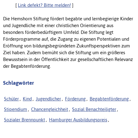
[
Link defekt? Bitte melden!
]
Die Hemshorn Stiftung fördert begabte und lernbegierige Kinder
und Jugendliche mit einer christlichen Orientierung aus
besonders förderbedürftigem Umfeld. Die Stiftung legt
Förderprogramme auf, die Zugang zu eigenen Potentialen und
Eröffnung von bildungsbegründeten Zukunftsperspektiven zum
Ziel haben. Zudem bemüht sich die Stiftung um ein größeres
Bewusstsein in der Öffentlichkeit zur gesellschaftlichen Relevanz
der Begabtenförderung.
Schlagwörter
Schüler
,
Kind
,
Jugendlicher
,
Förderung
,
Begabtenförderung
,
Stipendium
,
Chancengleichheit
,
Sozial Benachteiligter
,
Sozialer Brennpunkt
,
Hamburger Ausbildungspreis
,