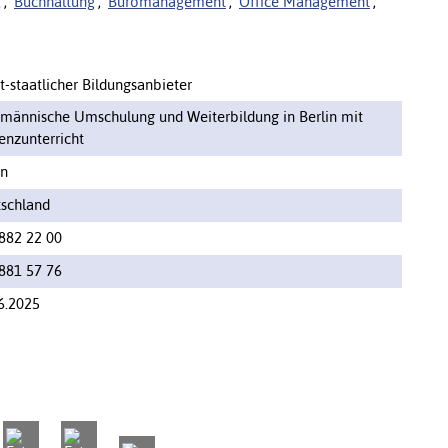
g
,
Buchhaltung
,
Büromanagement
,
Office Management
,
t-staatlicher Bildungsanbieter
männische Umschulung und Weiterbildung in Berlin mit
enzunterricht
in
schland
882 22 00
881 57 76
6.2025