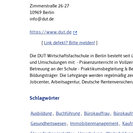
Zimmerstraße 26-27
10969 Berlin
info@dut.de
h t t p s : / / w w w . d u t . d e
[
Link defekt? Bitte melden!
]
Die DUT Wirtschaftsfachschule in Berlin besteht seit
und Umschulungen mit: - Präsenzunterricht in Vollze
Betreuung an der Schule - Praktikumsbegleitung & B
Bildungsträger. Die Lehrgänge werden regelmäßig zert
Jobcenter, Arbeitsagentur, Deutsche Rentenversicheru
Schlagwörter
Ausbildung
,
Buchführung
,
Bürokauffrau
,
Bürokauf
Gesundheitswesen
,
Immobilienmanagement
,
Kauf