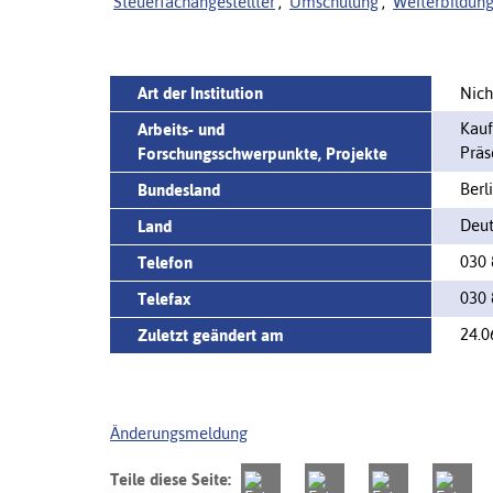
Steuerfachangestellter
,
Umschulung
,
Weiterbildun
Art der Institution
Nich
Kauf
Arbeits- und
Präs
Forschungsschwerpunkte, Projekte
Berl
Bundesland
Deut
Land
030 
Telefon
030 
Telefax
24.0
Zuletzt geändert am
Änderungsmeldung
Teile diese Seite: