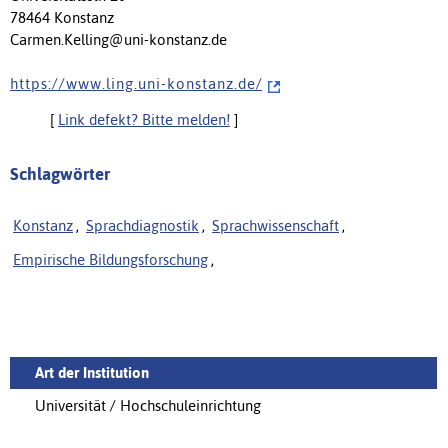
78464 Konstanz
Carmen.Kelling@uni-konstanz.de
h t t p s : / / w w w . l i n g . u n i - k o n s t a n z . d e /
[
Link defekt? Bitte melden!
]
Schlagwörter
Konstanz
,
Sprachdiagnostik
,
Sprachwissenschaft
,
Empirische Bildungsforschung
,
Art der Institution
Universität / Hochschuleinrichtung