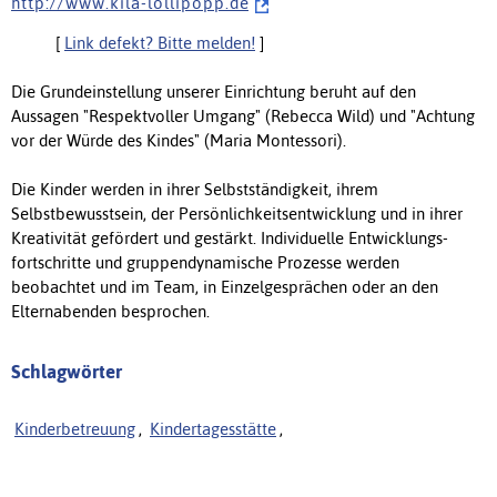
h t t p : / / w w w . k i l a - l o l l i p o p p . d e
[
Link defekt? Bitte melden!
]
Die Grundeinstellung unserer Einrichtung beruht auf den
Aussagen "Respektvoller Umgang" (Rebecca Wild) und "Achtung
vor der Würde des Kindes" (Maria Montessori).
Die Kinder werden in ihrer Selbstständigkeit, ihrem
Selbstbewusstsein, der Per­sön­lich­keits­entwicklung und in ihrer
Kreativität gefördert und gestärkt. Individuelle Entwicklungs­
fortschritte und gruppendynamische Prozesse werden
beobachtet und im Team, in Einzelgesprächen oder an den
Elternabenden besprochen.
Schlagwörter
Kinderbetreuung
,
Kindertagesstätte
,