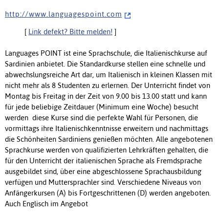
h t t p : / / w w w . l a n g u a g e s p o i n t . c o m
[
Link defekt? Bitte melden!
]
Languages POINT ist eine Sprachschule, die Italienischkurse auf
Sardinien anbietet. Die Standardkurse stellen eine schnelle und
abwechslungsreiche Art dar, um Italienisch in kleinen Klassen mit
nicht mehr als 8 Studenten zu erlernen. Der Unterricht findet von
Montag bis Freitag in der Zeit von 9.00 bis 13.00 statt und kann
für jede beliebige Zeitdauer (Minimum eine Woche) besucht
werden  diese Kurse sind die perfekte Wahl für Personen, die
vormittags ihre Italienischkenntnisse erweitern und nachmittags
die Schönheiten Sardiniens genießen möchten. Alle angebotenen
Sprachkurse werden von qualifizierten Lehrkräften gehalten, die
für den Unterricht der italienischen Sprache als Fremdsprache
ausgebildet sind, über eine abgeschlossene Sprachausbildung
verfügen und Muttersprachler sind. Verschiedene Niveaus von
Anfängerkursen (A) bis Fortgeschrittenen (D) werden angeboten.
Auch Englisch im Angebot