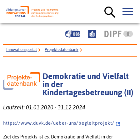
Innovationsportal
Projektedatenbank
Demokratie und Vielfalt in der Kindertagesbetreuung (II)
Demokratie und Vielfalt
in der
Kindertagesbetreuung (II)
Laufzeit: 01.01.2020 - 31.12.2024
h t t p s : / / w w w . d u v k . d e / u e b e r - u n s / b e g l e i t p r o j e k t /
Ziel des Projekts ist es, Demokratie und Vielfalt in der