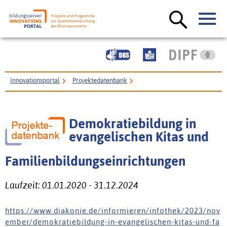
Innovationsportal
Projektedatenbank
Demokratiebildung in evangelischen Kitas und
Familienbildungseinrichtungen
Demokratiebildung in
evangelischen Kitas und
Familienbildungseinrichtungen
Laufzeit: 01.01.2020 - 31.12.2024
h t t p s : / / w w w . d i a k o n i e . d e / i n f o r m i e r e n / i n f o t h e k / 2 0 2 3 / n o v
e m b e r / d e m o k r a t i e b i l d u n g - i n - e v a n g e l i s c h e n - k i t a s - u n d - f a