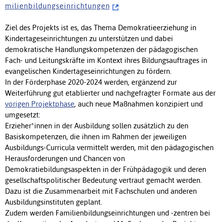
m i l i e n b i l d u n g s e i n r i c h t u n g e n
Ziel des Projekts ist es, das Thema Demokratieerziehung in
Kindertageseinrichtungen zu unterstützen und dabei
demokratische Handlungskompetenzen der pädagogischen
Fach- und Leitungskräfte im Kontext ihres Bildungsauftrages in
evangelischen Kindertageseinrichtungen zu fördern.
In der Förderphase 2020-2024 werden, ergänzend zur
Weiterführung gut etablierter und nachgefragter Formate aus der
vorigen Projektphase
, auch neue Maßnahmen konzipiert und
umgesetzt:
Erzieher*innen in der Ausbildung sollen zusätzlich zu den
Basiskompetenzen, die ihnen im Rahmen der jeweiligen
Ausbildungs-Curricula vermittelt werden, mit den pädagogischen
Herausforderungen und Chancen von
Demokratiebildungsaspekten in der Frühpädagogik und deren
gesellschaftspolitischer Bedeutung vertraut gemacht werden.
Dazu ist die Zusammenarbeit mit Fachschulen und anderen
Ausbildungsinstituten geplant.
Zudem werden Familienbildungseinrichtungen und -zentren bei