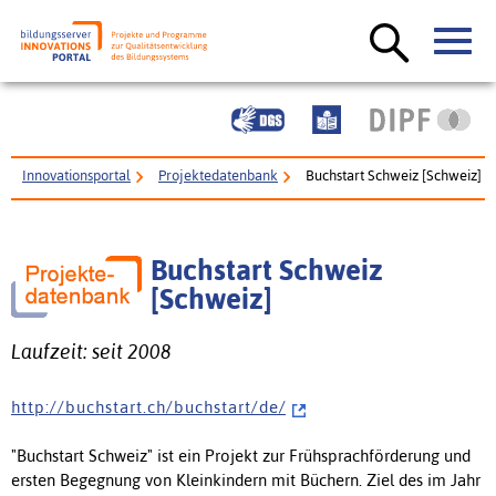
Innovationsportal
Projektedatenbank
Buchstart Schweiz [Schweiz]
Buchstart Schweiz
[Schweiz]
Laufzeit: seit 2008
h t t p : / / b u c h s t a r t . c h / b u c h s t a r t / d e /
"Buchstart Schweiz" ist ein Projekt zur Frühsprachförderung und
ersten Begegnung von Kleinkindern mit Büchern. Ziel des im Jahr