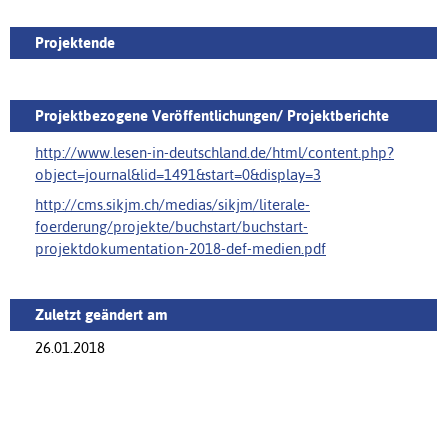
Projektende
Projektbezogene Veröffentlichungen/ Projektberichte
http://www.lesen-in-deutschland.de/html/‌content.php?
object=journal&lid=1491&start=0&display=3
http://cms.sikjm.ch/medias/sikjm/literale-
foerderung/projekte/buchstart/‌buchstart-
projektdokumentation-2018-def-medien.pdf
Zuletzt geändert am
26.01.2018