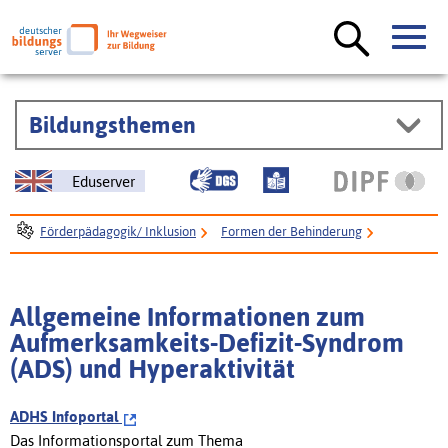
Bildungsthemen
Eduserver
Förderpädagogik/ Inklusion
Formen der Behinderung
Verhaltensstörung / Erziehungsschwierigkeit / psychische Störung
Erscheinungsbilder von Verhaltenstörungen / psychischen Störungen
Allgemeine Informationen zum
Aufmerksamkeits-Defizit-Syndrom (ADS) und Hyperaktivität
Aufmerksamkeits-Defizit-Syndrom
Allgemeine Informationen zum Aufmerksamkeits-Defizit-Syndrom (ADS)
(ADS) und Hyperaktivität
und Hyperaktivität
ADHS Infoportal
Das Informationsportal zum Thema