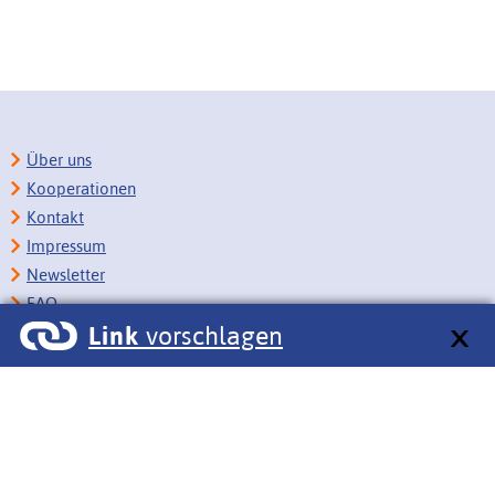
Über uns
Kooperationen
Kontakt
Impressum
Newsletter
FAQ
Link
vorschlagen
Copyright
Datenschutz
Barrierefreiheit
BITV-Feedback
Link vorschlagen
Bildungsportale des IZB