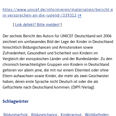
h t t p s : / / w w w . u n i c e f . d e / i n f o r m i e r e n / m a t e r i a l i e n / b e r i c h t - e
i n - v e r s p r e c h e n - a n - d i e - j u g e n d - / 3 3 9 3 1 2
[
Link defekt? Bitte melden!
]
Der sechste Bericht des Autors für UNICEF Deutschland seit 2006
zeichnet ein umfassendes Bild der Lage der Kinder in Deutschland
hinsichtlich Bildungschancen und Armutsrisiken sowie
Zufriedenheit, Gesundheit und Sicherheit von Kindern im
Vergleich der europäischen Länder und der Bundesländer. Zu den
chronisch benachteiligten Gruppen von Kindern in Deutschland
gehören vor allem jene, die mit nur einem Elternteil oder ohne
Eltern aufwachsen sowie Kinder, die mehr als zwei Geschwister
haben, deren erste Sprache nicht Deutsch ist oder die als
Geflüchtete nach Deutschland kommen. (DIPF/Verlag).
Schlagwörter
Bildungserfolg
,
Bildungschance
,
Kinderarmut
,
Wohlbefinden
,