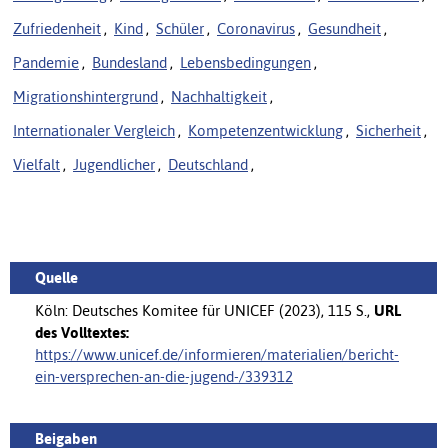
Zufriedenheit
,
Kind
,
Schüler
,
Coronavirus
,
Gesundheit
,
Pandemie
,
Bundesland
,
Lebensbedingungen
,
Migrationshintergrund
,
Nachhaltigkeit
,
Internationaler Vergleich
,
Kompetenzentwicklung
,
Sicherheit
,
Vielfalt
,
Jugendlicher
,
Deutschland
,
Quelle
Köln: Deutsches Komitee für UNICEF (2023), 115 S.,
URL
des Volltextes:
https://www.unicef.de/informieren/materialien/bericht-
ein-versprechen-an-die-jugend-/339312
Beigaben